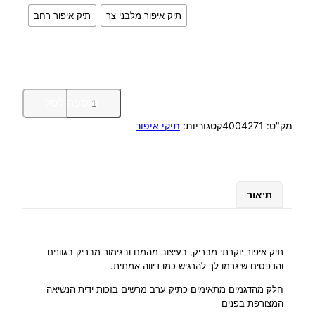
תיק איפור מלבני צר
תיק איפור רחב
כ
הוספה לסל
מ
מק"ט:
4004271
קטגוריות:
תיקי איפור
ו
ת
ש
ל
ת
תיאור
י
ק
א
י
תיק איפור יוקרתי מבריק, בעיצוב מהמם ובגימור מבריק בגוונים
פ
והדפסים שיגרמו לך להרגיש כמו דיווה אמתית.
ו
חלק מהדגמים מתאימים כתיק ערב מרשים בזכות ידית הנשיאה
ר
המצורפת בפנים
י