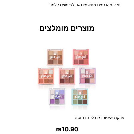
חלק מהדגמים מתאימים גם לשימוש כקלמר
ו
ק
ר
ת
מוצרים מומלצים
י
מ
ב
ר
י
ק
אבקת איפור מינרלית דחוסה
₪
10.90