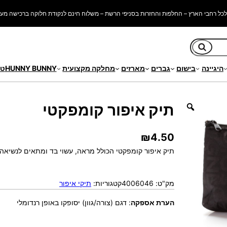
כל רחבי הארץ – החלפות והחזרות בסניפי הרשת – משלוח חינם לנקודת חלוקה ברכישה מעל 250 ש"
חיפוש
היגיינה
בישום
גברים
מארזים
מחלקה מקצועית
HUNNY BUNNY
טי
י
תיק איפור קומפקטי
₪
4.50
תיק איפור קומפקטי הכולל מראה, עשוי בד ומתאים לנשיאה 
מק"ט:
4006046
קטגוריות:
תיקי איפור
הערת אספקה
:
דגם (צורה/גוון) יסופקו באופן רנדומלי