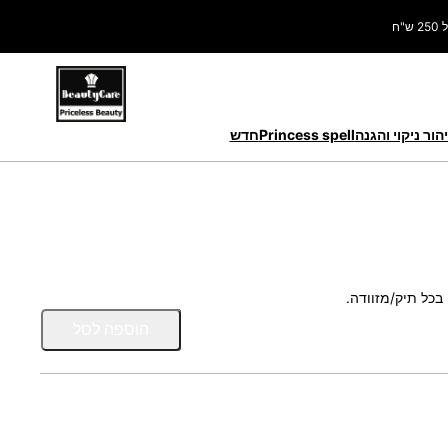
ח
הור ניקוי והגנה
Princess spell
חדש
בכל תיק/מזוודה.
כ
הוספה לסל
מ
ו
ת
ש
ל