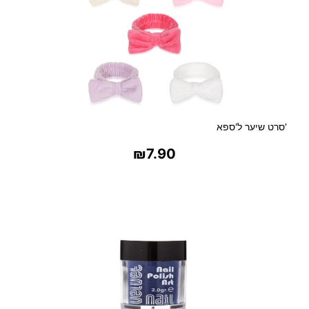
ס
ב
י
ב
ה
'סרט שיער ל'ספא
₪
7.90
בחר אפשרויות