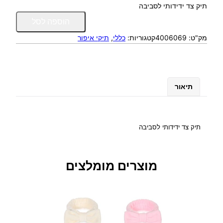
תיק צד ידידותי לסביבה
כ
הוספה לסל
מ
מק"ט:
4006069
קטגוריות:
כללי
, 
תיקי איפור
ו
ת
ש
ל
ת
תיאור
י
ק
צ
ד
תיק צד ידידותי לסביבה
י
ד
י
מוצרים מומלצים
ד
ו
ת
י
ל