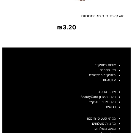
זוג קשתות זיגזג נמתחות
₪
3.20
בחר אפשרויות
אודות ביוטיקייר
חזון החברה
ביוטיקייר בתקשורת
BEAUTV
איתור סניפים
תקנון מועדון BeautyCard
תקנון אתר ביוטיקייר
דרושים
מקרא סטטוסי הזמנה
מדיניות משלוחים
מעקב משלוחים