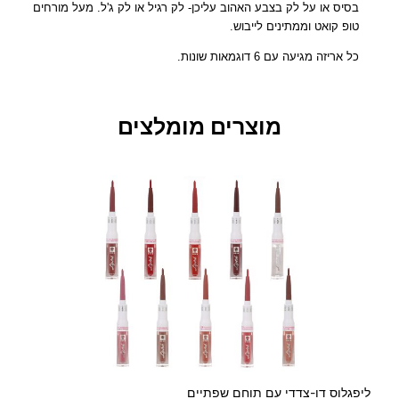
בסיס או על לק בצבע האהוב עליכן- לק רגיל או לק ג'ל. מעל מורחים
ם
טופ קואט וממתינים לייבוש.
ל
צ
כל אריזה מגיעה עם 6 דוגמאות שונות.
י
פ
ו
מוצרים מומלצים
ר
נ
י
י
ם
ליפגלוס דו-צדדי עם תוחם שפתיים