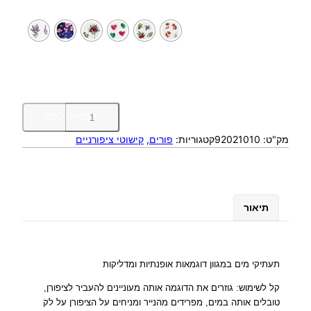
כ
הוספה לסל
מ
מק"ט:
92021010
קטגוריות:
פורים
, 
קישוטי ציפורניים
ו
ת
ש
ל
ת
תיאור
ע
ת
י
ק
תעתיקי מים במגוון דוגמאות אופנתיות ומדליקות
י
קל לשימוש: גוזרים את הדוגמה אותה מעוניינים להעביר לציפורן,
מ
טובלים אותה במים, מפרידים מהנייר ומניחים על הציפורן על לק
י