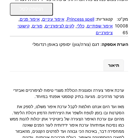
כ
הוספה לסל
מ
מק"ט:
קטגוריות:
Princess spell
, 
איפור עיניים
, 
איפור פנים
, 
ו
10008
איפור שפתיים
, 
כללי
, 
לקים לציפורניים
, 
פורים
, 
קישוטי
ת
65
ציפורניים
ש
ל
הערת אספקה
:
דגם (צורה/גוון) יסופקו באופן רנדומלי
ת
י
ק
תיאור
ק
ו
ס
מ
ערכת איפור צעירה וסגנונית הכוללת מוצרי טיפוח לציפורניים ואביזרי
ט
מניקור מרהיבים. מגיעה בתיק קוסמטי אופנתי במיוחד.
י
מאז ועד היום אנחנו חולמות לקבל ערכת איפור משלנו, לספק את
א
הסקרנות ובו בזמן לטפח ולשפר את היצירתיות הדמיון ויכולת הלימוד.
י
מהיום עם ערכת האיפור הצעירה של ביוטיקייר אתן יכולות להנות ממש
פ
כמו נסיכות אמיתיות! ערכת איפור ידידותית לעור הפנים שאינה
ו
ממחסירה דבר, באיכות הכי גבוהה ועד לפרטים הקטנים, מהאבזור
ר
למוצרי הקוסמטיקה והאיפור. בעלת מרכיבים איכותיים, עדינים