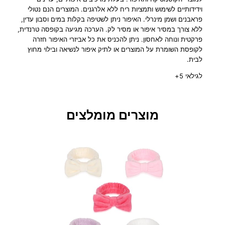
ו
וידידותיים לשימוש ותמציות ריח ללא אלרגנים. המוצרים הנם נטולי
צ
פראבנים ושמן מינרלי. האיפור ניתן לשטיפה בקלות במים וסבון עדין,
י
ללא צורך במסיר איפור או מסיר לק. הערכה מגיעה בקופסה טרנדית,
פ
פרקטית ונוחה לאחסון. ניתן להכניס את כל אביזרי האיפור חזרה
ו
לקופסת השומרת על המוצרים או לתיק איפור לנשיאה ובילוי מחוץ
לבית.
ר
נ
לגילאי 5+
י
י
ם
מוצרים מומלצים
ל
נ
ס
י
כ
ו
ת