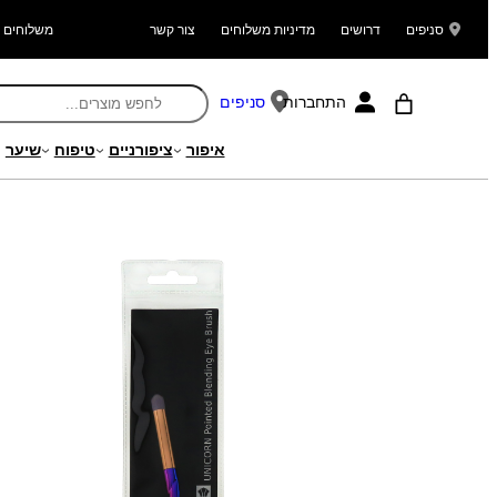
סניפים
דרושים
מדיניות משלוחים
צור קשר
משלוחים ל
התחברות
סניפים
איפור
ציפורניים
טיפוח
שיער
עמוד הבית
/
מוצרים
/
איפור
/
אביזרי איפור
/
מברשות איפור
/ מכחול חד קרן