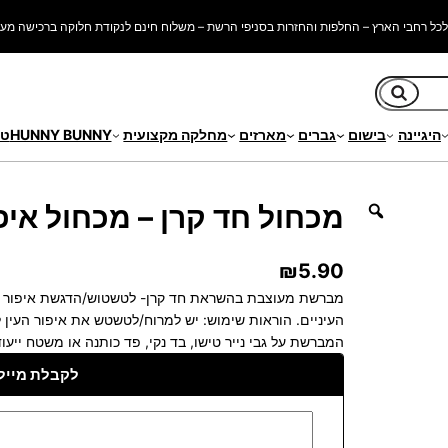
כל רחבי הארץ – החלפות והחזרות בסניפי הרשת – משלוח חינם לנקודת חלוקה ברכישה מעל 250 ש"
חיפוש
היגיינה
בישום
גברים
מארזים
מחלקה מקצועית
HUNNY BUNNY
טי
 – מכחול איפור מחודד
מכחול חד קרן – מכחול איפ
₪
5.90
מברשת מעוצבת בהשראת חד קרן- לטשטוש/הדגשת איפור עינ
העיניים. הוראות שימוש: יש למרוח/לטשטש את איפור העין 
המברשת על גבי נייר טישו, בד נקי, פד כותנה או משטח ייעו
לקבלת מייל