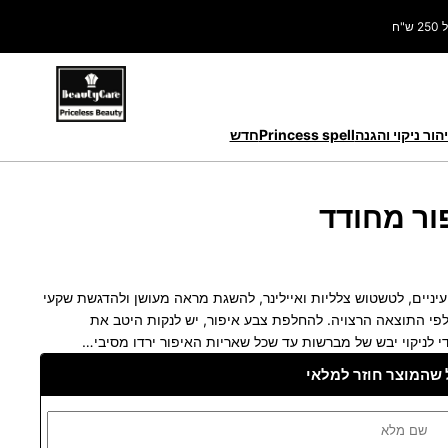
ח
הור ניקוי והגנה
Princess spell
חדש
ור מחודד
יים, לטשטוש צלליות ואיילינר, להשגת מראה מעושן ולהדגשת שקעי
לפי התוצאה הרצויה. להחלפת צבע איפור, יש לנקות היטב את
די לניקוי יבש של מברשות עד שכל שאריות האיפור ירדו מסיבי…
 שהמוצר חוזר למלאי