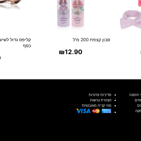
סבון קצפת 200 מ'ל
קליפס גדול לשיע
כסף
₪
12.90
0
ת
בחר אפשרויות
בח
 הזמנה
מדיניות פרטיות
חים
הצהרת נגישות
ים
מהי קנייה מאובטחת
סקה