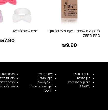
לק ג'ל עם שכבת אפקט מעל כל גוון –
'סרט שיער ל'ספא
ZERO PRO
₪
7.90
₪
9.90
בחר אפשרויו
בחר אפשרויות
אודות ביוטיקייר
איתור סניפים
מקרא סטטוסי
חזון החברה
תקנון מועדון
מדיניות משלו
ביוטיקייר בתקשורת
BeautyCard
מעקב משלוח
BEAUTV
תקנון אתר ביוטיקייר
נוהל ביטול ע
דרושים