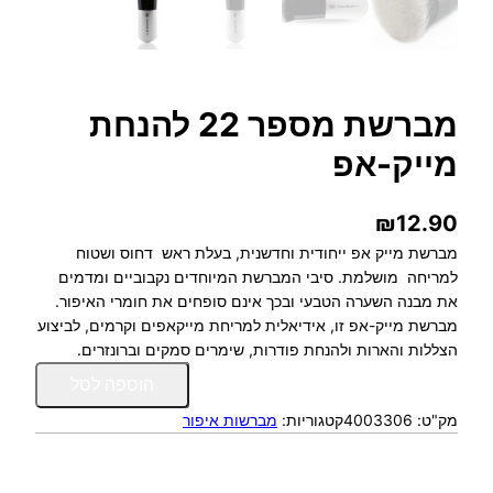
מברשת מספר 22 להנחת
מייק-אפ
₪
12.90
מברשת מייק אפ ייחודית וחדשנית, בעלת ראש דחוס ושטוח
למריחה מושלמת. סיבי המברשת המיוחדים נקבוביים ומדמים
את מבנה השערה הטבעי ובכך אינם סופחים את חומרי האיפור.
מברשת מייק-אפ זו, אידיאלית למריחת מייקאפים וקרמים, לביצוע
הצללות והארות ולהנחת פודרות, שימרים סמקים וברונזרים.
כ
הוספה לסל
מ
מק"ט:
4003306
קטגוריות:
מברשות איפור
ו
ת
ש