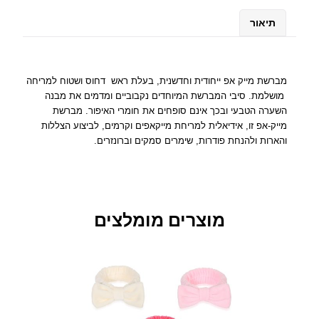
ל
מ
תיאור
ב
ר
ש
ת
מברשת מייק אפ ייחודית וחדשנית, בעלת ראש דחוס ושטוח למריחה
מ
מושלמת. סיבי המברשת המיוחדים נקבוביים ומדמים את מבנה
ס
השערה הטבעי ובכך אינם סופחים את חומרי האיפור. מברשת
פ
מייק-אפ זו, אידיאלית למריחת מייקאפים וקרמים, לביצוע הצללות
ר
והארות ולהנחת פודרות, שימרים סמקים וברונזרים.
2
2
ל
ה
מוצרים מומלצים
נ
ח
ת
מ
י
י
ק