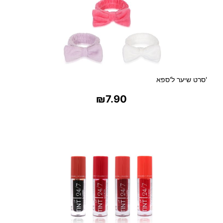
-
א
פ
'סרט שיער ל'ספא
₪
7.90
בחר אפשרויות