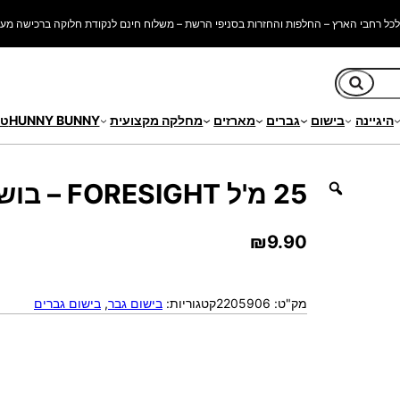
כל רחבי הארץ – החלפות והחזרות בסניפי הרשת – משלוח חינם לנקודת חלוקה ברכישה מעל 250 ש"
חיפוש
היגיינה
בישום
גברים
מארזים
מחלקה מקצועית
HUNNY BUNNY
טי
25 מ'ל FORESIGHT – בושם פרפיום עמיד לגבר
₪
9.90
מק"ט:
2205906
קטגוריות:
בישום גבר
, 
בישום גברים