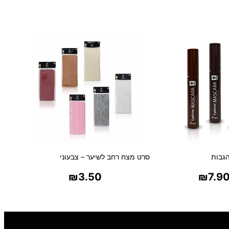
י
ו
ם
ע
מ
י
ד
ל
ג
ב
ר
גבות
סרט מצח רחב לשיער – צבעוני
₪
3.50
₪
7.9
ר אפשרויות
בחר אפשרויות