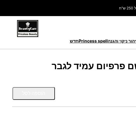
ח
הור ניקוי והגנה
Princess spell
חדש
כ
הוספה לסל
מ
ו
ת
ש
ל
2