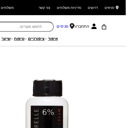
סניפים
דרושים
מדיניות משלוחים
צור קשר
משלוחים ל
התחברות
סניפים
איפור
ציפורניים
טיפוח
שיער
עמוד הבית
/
מוצרים
/
מחלקה מקצועית
/
עיצוב שיער
/ 6% AQUARELLE קרם חמצן