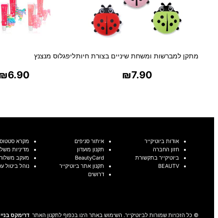
מתקן למברשות ומשחת שיניים בצורת חיות
ליפגלוס מנצנץ
₪
6.90
₪
7.90
בחר אפשרויות
בחר אפשרויו
אודות ביוטיקייר
איתור סניפים
מקרא סטטוסי
חזון החברה
תקנון מועדון
מדיניות משלו
ביוטיקייר בתקשורת
BeautyCard
מעקב משלוח
BEAUTV
תקנון אתר ביוטיקייר
נוהל ביטול ע
דרושים
© כל הזכויות שמורות לביוטיקייר. השימוש באתר הינו בכפוף לתקנון האתר
דרימקס בניית