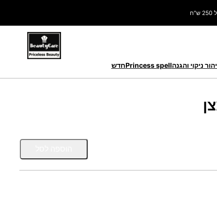
ח
הור ניקוי והגנה
Princess spell
חדש
כ
הוספה לסל
מ
ו
ת
ש
ל
6