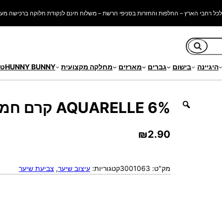
כל רחבי הארץ – החלפות והחזרות בסניפי הרשת – משלוח חינם לנקודת חלוקה ברכישה מעל 250 ש"
חיפוש
היגיינה
בישום
גברים
מארזים
מחלקה מקצועית
HUNNY BUNNY
טי
6% AQUARELLE קרם חמצן
₪
2.90
מק"ט:
3001063
קטגוריות:
עיצוב שיער
, 
צביעת שיער