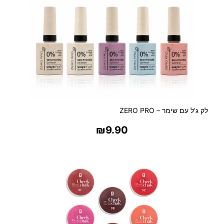
ו
ר
מ
ס
פ
ר
9
ל
ה
נ
לק ג'ל עם שימר – ZERO PRO
ח
₪
9.90
ת
צ
בחר אפשרויות
ל
ל
י
ו
ת