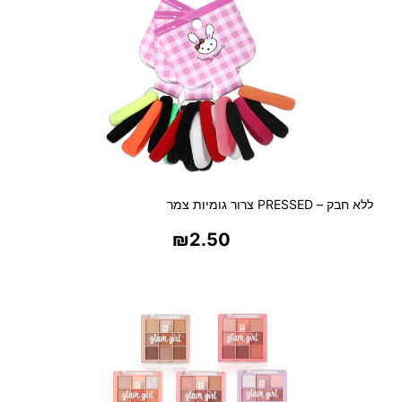
ל
פ
נ
י
ם
ללא חבק – PRESSED צרור גומיות צמר
₪
2.50
בחר אפשרויות