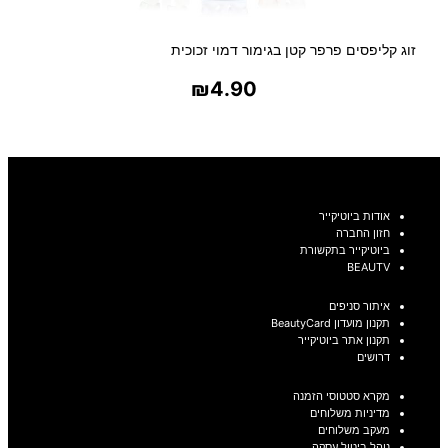
זוג קליפסים פרפר קטן בגימור דמוי זכוכית
₪
4.90
בחר אפשרויות
אודות ביוטיקייר
חזון החברה
ביוטיקייר בתקשורת
BEAUTV
איתור סניפים
תקנון מועדון BeautyCard
תקנון אתר ביוטיקייר
דרושים
מקרא סטטוסי הזמנה
מדיניות משלוחים
מעקב משלוחים
נוהל ביטול עסקה