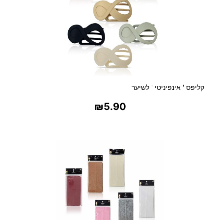
קליפס ' אינפיניטי ' לשיער
₪
5.90
בחר אפשרויות