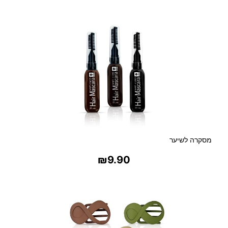
בחר אפשרויות
נ
י
ם
ו
ל
צ
ו
ו
א
ר
מסקרה לשיער
₪
9.90
בחר אפשרויות