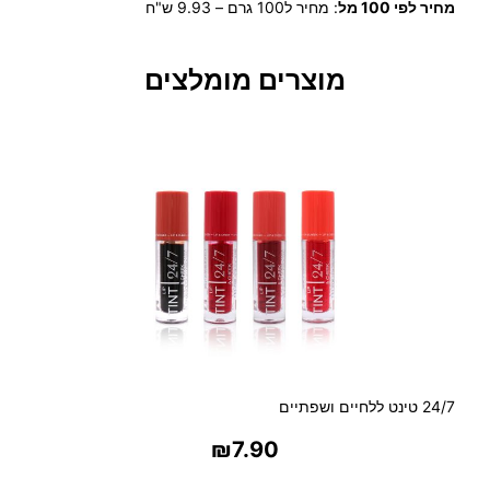
מחיר לפי 100 מל
:
מחיר ל100 גרם – 9.93 ש"ח
ש
ל
+
מוצרים מומלצים
B
I
O
T
E
C
מ
ס
י
כ
ת
י
ו
פ
24/7 טינט ללחיים ושפתיים
י
₪
7.90
ל
פ