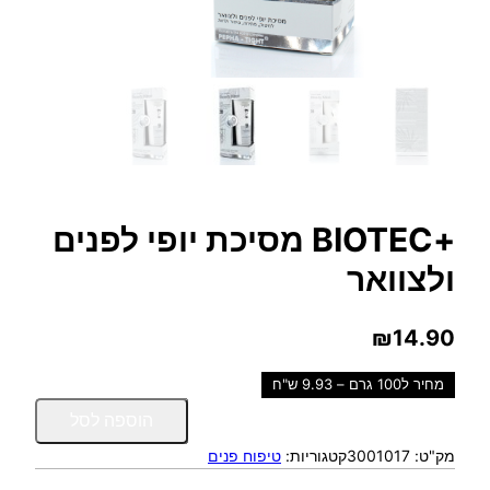
+BIOTEC מסיכת יופי לפנים
ולצוואר
₪
14.90
מחיר ל100 גרם – 9.93 ש"ח
כ
הוספה לסל
מ
מק"ט:
3001017
קטגוריות:
טיפוח פנים
ו
ת