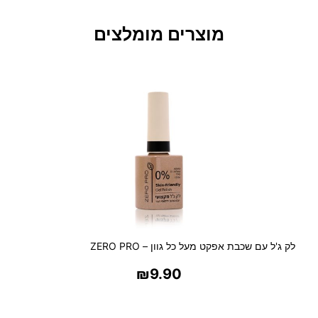
C
E
מוצרים מומלצים
R
A
M
A
X
מ
ב
ר
ש
ת
פ
ן
ח
לק ג'ל עם שכבת אפקט מעל כל גוון – ZERO PRO
ש
מ
₪
9.90
ל
י
בחר אפשרויות
ת