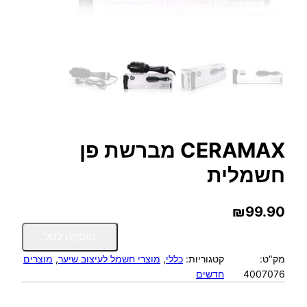
CERAMAX מברשת פן
חשמלית
₪
99.90
כ
הוספה לסל
מ
מק"ט:
קטגוריות:
כללי
, 
מוצרי חשמל לעיצוב שיער
, 
מוצרים
ו
4007076
חדשים
ת
ש
ל