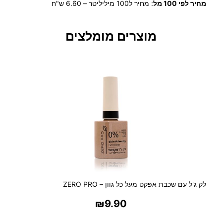
מחיר לפי 100 מל
:
מחיר ל100 מיליליטר – 6.60 ש"ח
ש
ל
C
מוצרים מומלצים
O
O
L
S
T
E
P
–
ד
א
ו
ד
ו
ר
לק ג'ל עם שכבת אפקט מעל כל גוון – ZERO PRO
נ
₪
9.90
ט
ל