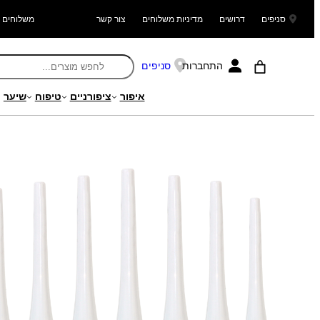
סניפים
דרושים
מדיניות משלוחים
צור קשר
משלוחים ל
התחברות
סניפים
איפור
ציפורניים
טיפוח
שיער
עמוד הבית
/
מוצרים
/
איפור
/
איפור עיניים
/ Dip Eyeliner אייליינר נוזלי