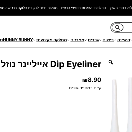
כל רחבי הארץ – החלפות והחזרות בסניפי הרשת – משלוח חינם לנקודת חלוקה ברכישה מעל 250 ש"
חיפוש
היגיינה
בישום
גברים
מארזים
מחלקה מקצועית
HUNNY BUNNY
טי
Dip Eyeliner אייליינר נוזלי
₪
8.90
קיים במספר גוונים