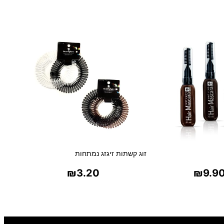
י
י
ל
י
י
נ
ר
נ
ו
ז
ל
י
זוג קשתות זיגזג נמתחות
₪
3.20
₪
9.9
ר אפשרויות
בחר אפשרויות