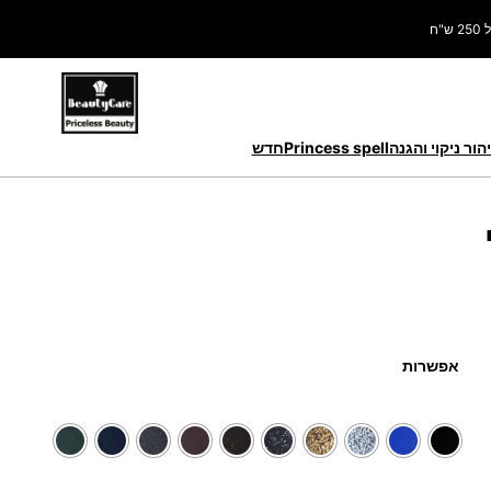
ח
הור ניקוי והגנה
Princess spell
חדש
אפשרות