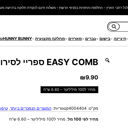
כל רחבי הארץ – החלפות והחזרות בסניפי הרשת – משלוח חינם לנקודת חלוקה ברכישה מעל 250 ש"
חיפוש
היגיינה
בישום
גברים
מארזים
מחלקה מקצועית
HUNNY BUNNY
טי
EASY COMB ספריי לסירוק קל
₪
9.90
מחיר ל100 מיליליטר – 6.60 ש"ח
מק"ט:
4004404
קטגוריות:
המוצרים הנמכרים ביותר
, 
טיפו
מחיר לפי 100 מל
:
מחיר ל100 מיליליטר – 6.60 ש"ח