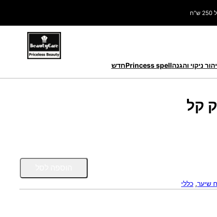
ח
הור ניקוי והגנה
Princess spell
חדש
כ
הוספה לסל
מ
ח שיער
, 
כללי
ו
ת
ש
ל