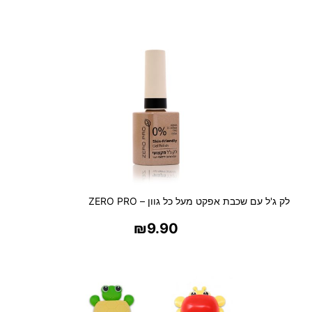
Y
G
I
E
N
A
נ
י
י
ר
ט
ו
א
לק ג'ל עם שכבת אפקט מעל כל גוון – ZERO PRO
ל
ט
₪
9.90
ל
ח
בחר אפשרויות