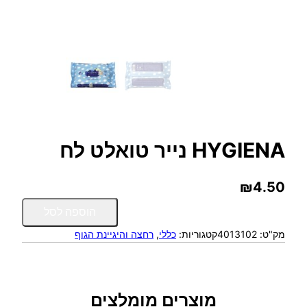
HYGIENA נייר טואלט לח
₪
4.50
כ
הוספה לסל
מ
מק"ט:
4013102
קטגוריות:
כללי
, 
רחצה והיגיינת הגוף
ו
ת
ש
ל
H
מוצרים מומלצים