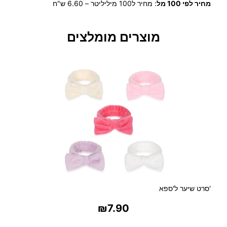
מחיר לפי 100 מל
:
מחיר ל100 מיליליטר – 6.60 ש"ח
ש
ל
I
מוצרים מומלצים
V
I
M
C
M
I
L
L
I
O
N
–
ד
א
'סרט שיער ל'ספא
ו
₪
7.90
ד
ו