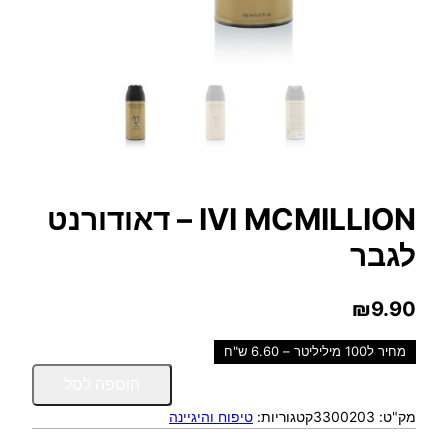
IVI MCMILLION – דאודורנט
לגבר
₪
9.90
מחיר ל100 מיליליטר – 6.60 ש"ח
כ
הוספה לסל
מ
מק"ט:
3300203
קטגוריות:
טיפוח והיגיינה
ו
ת