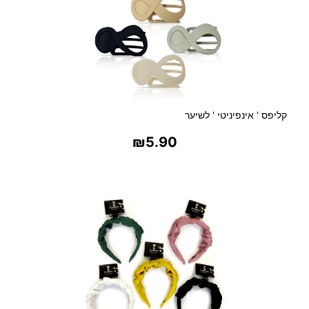
קליפס ' אינפיניטי ' לשיער
₪
5.90
בחר אפשרויות