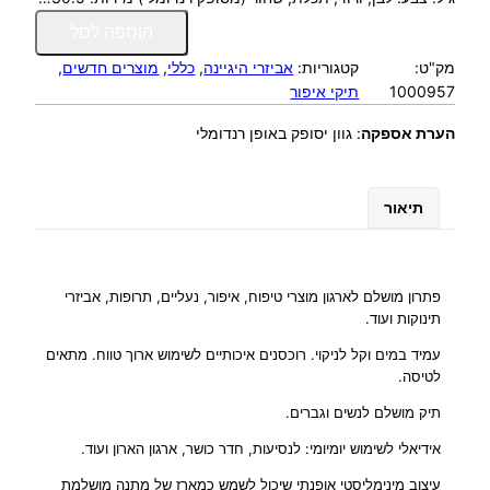
כ
הוספה לסל
מ
מק"ט:
קטגוריות:
אביזרי היגיינה
, 
כללי
, 
מוצרים חדשים
, 
ו
1000957
תיקי איפור
ת
ש
הערת אספקה
:
גוון יסופק באופן רנדומלי
ל
L
ת
תיאור
י
ק
ר
ח
פתרון מושלם לארגון מוצרי טיפוח, איפור, נעליים, תרופות, אביזרי
צ
תינוקות ועוד.
ה
עמיד במים וקל לניקוי. רוכסנים איכותיים לשימוש ארוך טווח. מתאים
/
לטיסה.
א
י
תיק מושלם לנשים וגברים.
פ
אידיאלי לשימוש יומיומי: לנסיעות, חדר כושר, ארגון הארון ועוד.
ו
ר
עיצוב מינימליסטי אופנתי שיכול לשמש כמארז של מתנה מושלמת