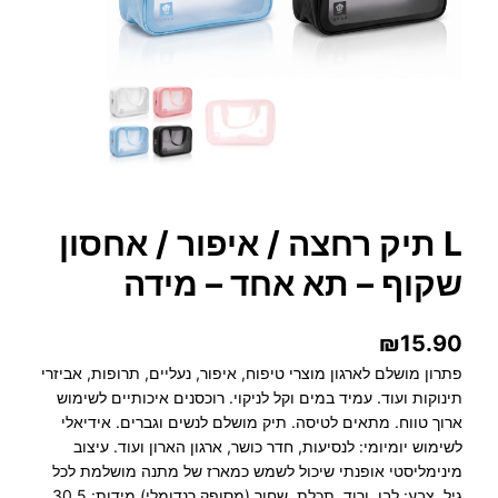
L תיק רחצה / איפור / אחסון
שקוף – תא אחד – מידה
₪
15.90
פתרון מושלם לארגון מוצרי טיפוח, איפור, נעליים, תרופות, אביזרי
תינוקות ועוד. עמיד במים וקל לניקוי. רוכסנים איכותיים לשימוש
ארוך טווח. מתאים לטיסה. תיק מושלם לנשים וגברים. אידיאלי
לשימוש יומיומי: לנסיעות, חדר כושר, ארגון הארון ועוד. עיצוב
מינימליסטי אופנתי שיכול לשמש כמארז של מתנה מושלמת לכל
גיל. צבע: לבן, ורוד, תכלת, שחור (מסופק רנדומלי) מידות: 30.5…