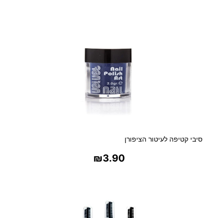
M
בחר אפשרויות
S
N
O
.
0
9
ב
ו
ש
ם
ב
ו
סיבי קטיפה לעיטור הציפורן
ט
י
₪
3.90
ק
/
בחר אפשרויות
פ
ר
פ
י