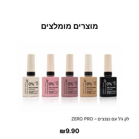
ש
ל
L
A
מוצרים מומלצים
B
O
R
A
T
O
I
R
E
D
E
P
A
לק ג'ל עם נצנצים – ZERO PRO
R
F
₪
9.90
U