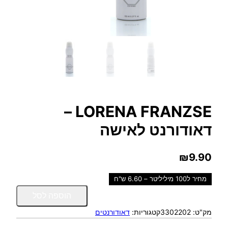
LORENA FRANZSE –
דאודורנט לאישה
₪
9.90
מחיר ל100 מיליליטר – 6.60 ש"ח
כ
הוספה לסל
מ
מק"ט:
3302202
קטגוריות:
דאודורנטים
ו
ת