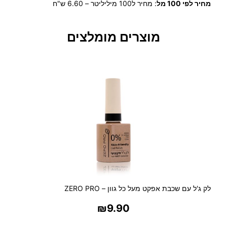
מחיר לפי 100 מל
:
מחיר ל100 מיליליטר – 6.60 ש"ח
ש
ל
L
מוצרים מומלצים
O
R
E
N
A
F
R
A
N
Z
S
E
–
ד
לק ג'ל עם שכבת אפקט מעל כל גוון – ZERO PRO
א
₪
9.90
ו
ד