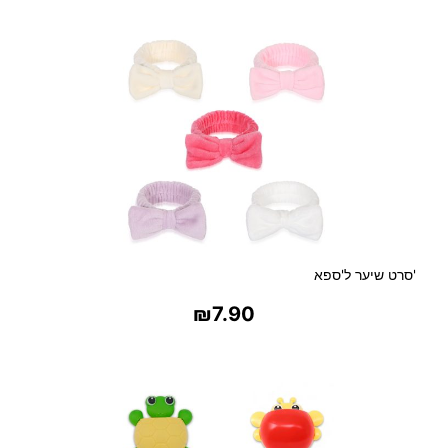
בחר אפשרויות
ו
ר
נ
ט
ל
א
י
ש
ה
'סרט שיער ל'ספא
₪
7.90
בחר אפשרויות