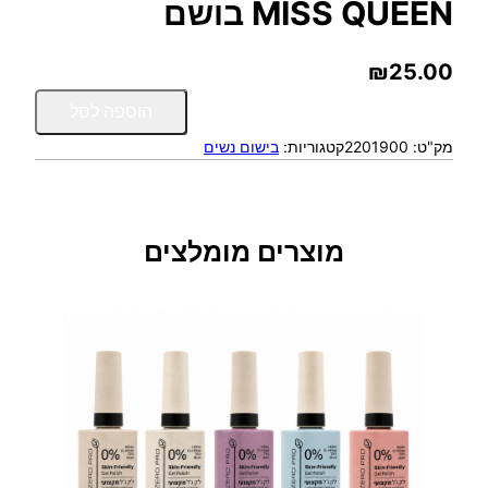
MISS QUEEN בושם
₪
25.00
כ
הוספה לסל
מ
מק"ט:
2201900
קטגוריות:
בישום נשים
ו
ת
ש
ל
M
מוצרים מומלצים
I
S
S
Q
U
E
E
N
ב
ו