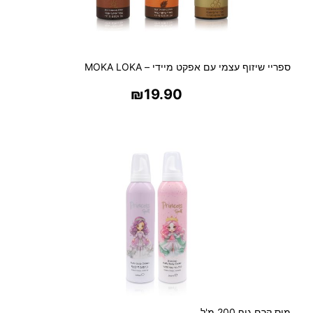
ג
'
ל
ב
ספריי שיזוף עצמי עם אפקט מיידי – MOKA LOKA
ש
ל
₪
19.90
ו
ש
בחר אפשרויות
ה
ש
ל
ב
י
ם
מוס קרם גוף 200 מ'ל