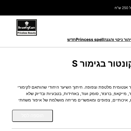
ח
הור ניקוי והגנה
Princess spell
חדש
טור בגימור S
ר אנטומית מלטפת וצפופה. חיתוך השיער היחודי שהותאם לקימורי
מייקאפ, ברונזר, סומק ועוד, באחידות, בטבעיות ובדיוק שלא
, איכותיים, צפופים ומאפשרים מריחה מושלמת של איפור משחתי
כ
הוספה לסל
מ
ו