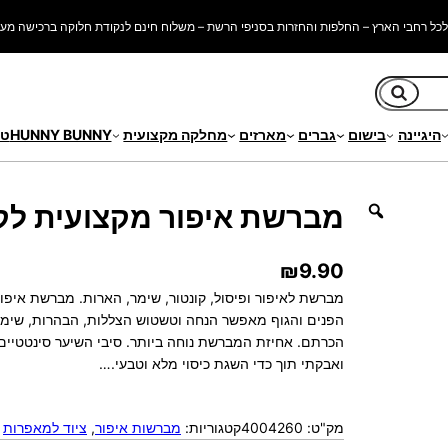
כל רחבי הארץ – החלפות והחזרות בסניפי הרשת – משלוח חינם לנקודת חלוקה ברכישה מעל 250 ש"
חיפוש
היגיינה
בישום
גברים
מארזים
מחלקה מקצועית
HUNNY BUNNY
טי
קצועית לקונטור בגימור S
מברשת איפור מקצועית לקונ
₪
9.90
מברשת לאיפור ופיסול, קונטור, שימר, הארות. מברשת איפו
הפנים והגוף מאפשר הנחה וטשטוש הצללות, הבהרות, שימר, 
הכרתם. אחיזת המברשת נוחה ביותר. סיבי השיער סינטטיים
ואבקתי תוך כדי השגת כיסוי מלא וטבעי.…
מק"ט:
4004260
קטגוריות:
מברשות איפור
, 
ציוד למאפרות