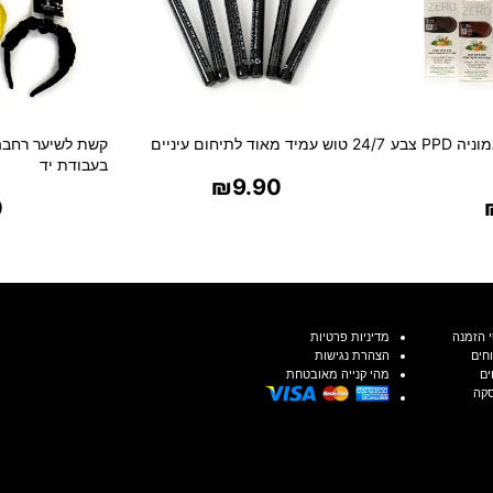
ECOLOGIX ZERO וללא אמוניה PPD צבע
24/7 טוש עמיד מאוד לתיחום עיניים
קשת לשיער רחבה
בעבודת יד
₪
9.90
0
בחר אפשרויות
ת
בח
 הזמנה
מדיניות פרטיות
חים
הצהרת נגישות
ים
מהי קנייה מאובטחת
סקה