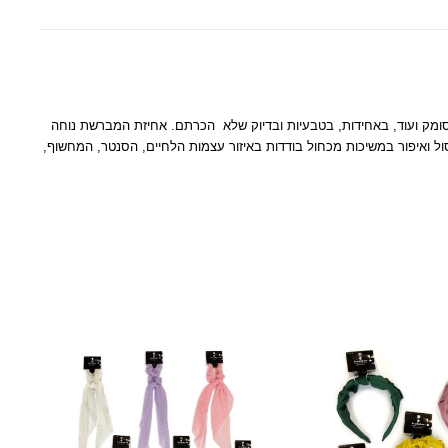
ק
ו
נ
ט
ו
סומק ועוד, באחידות, בטבעיות ובדיוק שלא הכרתם. אחיזת המברשת נוחה
ר
ל ואיפור במשיכות מכחול בודדות באיזור עצמות הלחיים, הסנטר, המחשוף,
ב
ג
י
מ
ו
ר
S