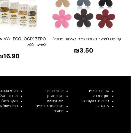
קליפס לשיער בצורת פרח בגימור פסטל
לשיער ללא
₪
3.50
₪
16.90
בחר אפשרויות
בחר אפשרויו
אודות ביוטיקייר
איתור סניפים
מקרא סטטוסי
חזון החברה
תקנון מועדון
מדיניות משלו
ביוטיקייר בתקשורת
BeautyCard
מעקב משלוח
BEAUTV
תקנון אתר ביוטיקייר
נוהל ביטול ע
דרושים