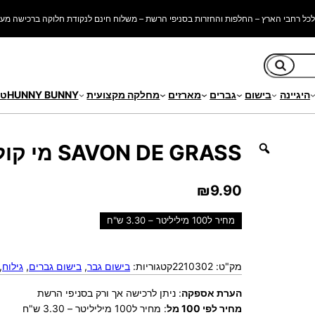
כל רחבי הארץ – החלפות והחזרות בסניפי הרשת – משלוח חינם לנקודת חלוקה ברכישה מעל 250 ש"
חיפוש
היגיינה
בישום
גברים
מארזים
מחלקה מקצועית
HUNNY BUNNY
טי
SAVON DE GRASS מי קולון פריחת הלוונדר 300 מ'ל
₪
9.90
מחיר ל100 מיליליטר – 3.30 ש"ח
מק"ט:
2210302
קטגוריות:
בישום גבר
, 
בישום גברים
, 
גילוח
 
הערת אספקה
:
ניתן לרכישה אך ורק בסניפי הרשת
מחיר לפי 100 מל
:
מחיר ל100 מיליליטר – 3.30 ש"ח