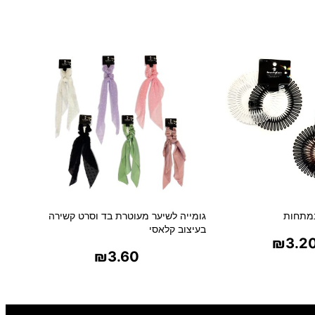
ר
י
ח
ת
ה
ל
ו
ו
נ
ד
ר
3
0
0
נמתחות
גומייה לשיער מעוטרת בד וסרט קשירה
מ
בעיצוב קלאסי
'
₪
3.2
₪
3.60
ל
ר אפשרויות
בחר אפשרויות