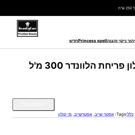
ח
הור ניקוי והגנה
Princess spell
חדש
כ
הוספה לסל
מ
,
כללי
Tags:
אפטר שייב
, 
אפטרשייב
, 
מי קולון
ו
ת
ש
ל