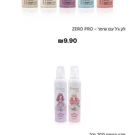
s
s
e
מ
לק ג'ל עם שימר – ZERO PRO
פ
י
₪
9.90
ץ
ר
בחר אפשרויות
י
ח
סבון קצפת 200 מ'ל