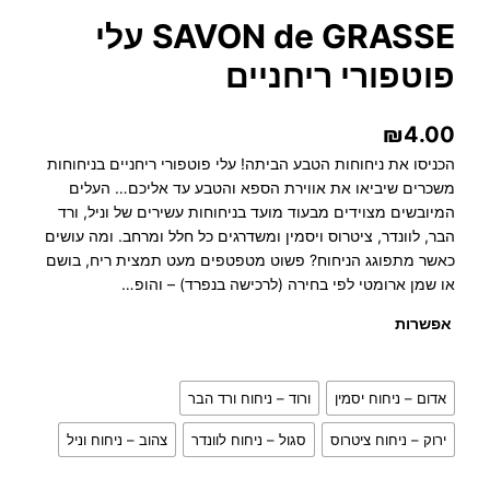
SAVON de GRASSE עלי
פוטפורי ריחניים
₪
4.00
הכניסו את ניחוחות הטבע הביתה! עלי פוטפורי ריחניים בניחוחות
משכרים שיביאו את אווירת הספא והטבע עד אליכם… העלים
המיובשים מצוידים מבעוד מועד בניחוחות עשירים של וניל, ורד
הבר, לוונדר, ציטרוס ויסמין ומשדרגים כל חלל ומרחב. ומה עושים
כאשר מתפוגג הניחוח? פשוט מטפטפים מעט תמצית ריח, בושם
או שמן ארומטי לפי בחירה (לרכישה בנפרד) – והופ…
אפשרות
אדום – ניחוח יסמין
ורוד – ניחוח ורד הבר
ירוק – ניחוח ציטרוס
סגול – ניחוח לוונדר
צהוב – ניחוח וניל