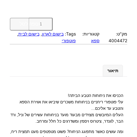
כ
הוספה לסל
מ
מק"ט:
קטגוריות:
Tags:
בישום לארון
, 
בישום לבית
, 
ו
4004472
ספא
פוטפורי
ת
ש
ל
S
A
תיאור
V
O
N
d
הכניסו את ניחוחות הטבע הביתה!
e
עלי פוטפורי ריחניים בניחוחות משכרים שיביאו את אווירת הספא
G
והטבע עד אליכם…
R
העלים המיובשים מצוידים מבעוד מועד בניחוחות עשירים של וניל, ורד
A
הבר, לוונדר, ציטרוס ויסמין ומשדרגים כל חלל ומרחב.
S
ומה עושים כאשר מתפוגג הניחוח? פשוט מטפטפים מעט תמצית ריח,
S