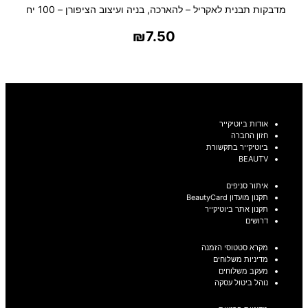
מדבקות תבנית לאקריל – להארכה, בניה ועיצוב הציפורן – 100 יח
₪
7.50
בחר אפשרויות
אודות ביוטיקייר
חזון החברה
ביוטיקייר בתקשורת
BEAUTV
איתור סניפים
תקנון מועדון BeautyCard
תקנון אתר ביוטיקייר
דרושים
מקרא סטטוסי הזמנה
מדיניות משלוחים
מעקב משלוחים
נוהל ביטול עסקה