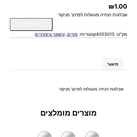
₪
1.00
שבלונות הנחיה מעוגלות לפרנצ' מניקור
כ
הוספה לסל
מ
מק"ט:
4003015
קטגוריות:
פורים
, 
קישוטי ציפורניים
ו
ת
ש
ל
ש
תיאור
ב
ל
ו
נ
שבלונות הנחיה מעוגלות לפרנצ' מניקור
ו
ת
ה
מוצרים מומלצים
נ
ח
י
ה