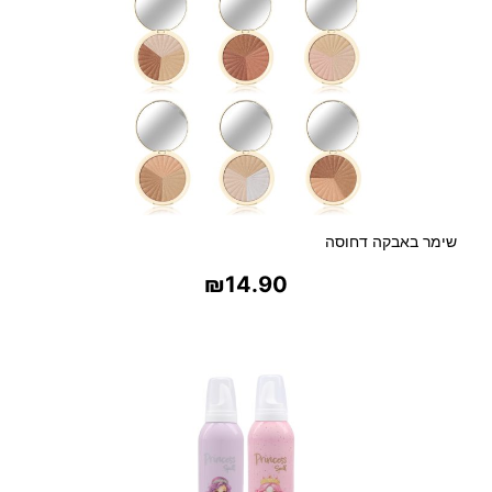
מ
ע
ו
ג
ל
ו
ת
ל
פ
ר
שימר באבקה דחוסה
נ
₪
14.90
צ
'
בחר אפשרויות
מ
נ
י
ק
ו
ר