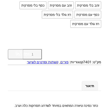
זהב בלי מסרקית
זהב עם מסרקית
כסף בלי מסרקית
כסף עם מסרקית
רוז גולד בלי מסרקית
רוז גולד עם מסרקית
כ
הוספה לסל
מ
מק"ט:
7401
קטגוריות:
פורים
, 
קשתות וסרטים לשיער
ו
ת
ש
ל
כ
תיאור
ת
ר
נ
ס
כתר נסיכה טיארה המתאים במיוחד לשדרוג תסרוקות כלה וערב.