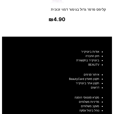
קליפס פרפר גדול בגימור דמוי זכוכית
₪
4.90
בחר אפשרויות
אודות ביוטיקייר
חזון החברה
ביוטיקייר בתקשורת
BEAUTV
איתור סניפים
תקנון מועדון BeautyCard
תקנון אתר ביוטיקייר
דרושים
מקרא סטטוסי הזמנה
מדיניות משלוחים
מעקב משלוחים
נוהל ביטול עסקה