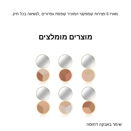
G
O
ש
מארז 6 פצירות קומפקטי המזכיר קופסת גפרורים ,לנשיאה בכל תיק.
י
ש
י
מוצרים מומלצים
י
ת
פ
צ
י
ר
ו
ת
ח
ד
פ
ע
מ
י
שימר באבקה דחוסה
ו