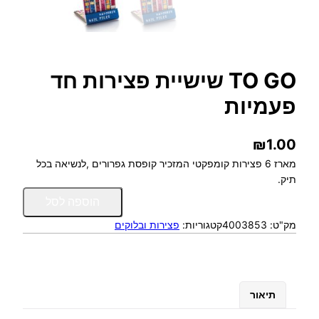
TO GO שישיית פצירות חד
פעמיות
₪
1.00
מארז 6 פצירות קומפקטי המזכיר קופסת גפרורים ,לנשיאה בכל
תיק.
כ
הוספה לסל
מ
מק"ט:
4003853
קטגוריות:
פצירות ובלוקים
ו
ת
ש
ל
T
תיאור
O