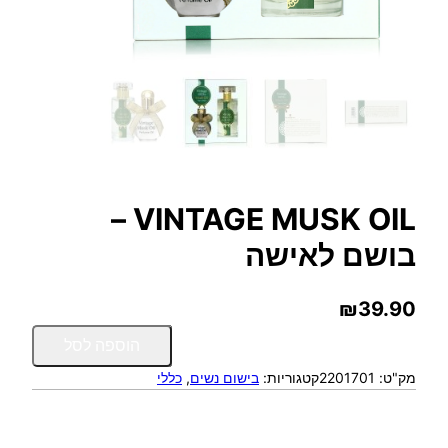
VINTAGE MUSK OIL –
בושם לאישה
₪
39.90
כ
הוספה לסל
מ
מק"ט:
2201701
קטגוריות:
בישום נשים
, 
כללי
ו
ת
ש
ל