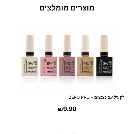
V
מוצרים מומלצים
I
N
T
A
G
E
M
U
S
K
O
I
L
לק ג'ל עם נצנצים – ZERO PRO
–
ב
₪
9.90
ו
ש
בחר אפשרויות
ם
ל