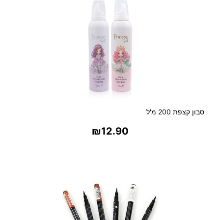
א
י
ש
ה
סבון קצפת 200 מ'ל
₪
12.90
בחר אפשרויות