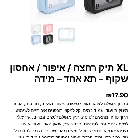
XL תיק רחצה / איפור / אחסון
שקוף – תא אחד – מידה
₪
17.90
פתרון מושלם לארגון מוצרי טיפוח, איפור, נעליים, תרופות, אביזרי
תינוקות ועוד. עמיד במים וקל לניקוי. רוכסנים איכותיים לשימוש
ארוך טווח. מתאים לטיסה. תיק מושלם לנשים וגברים. אידיאלי
לשימוש יומיומי: לנסיעות, חדר כושר, ארגון הארון ועוד. עיצוב
מינימליסטי אופנתי שיכול לשמש כמארז של מתנה מושלמת לכל
גיל. צבע: לבן, ורוד, תכלת, שחור (מסופק רנדומלי) מידות: 40…