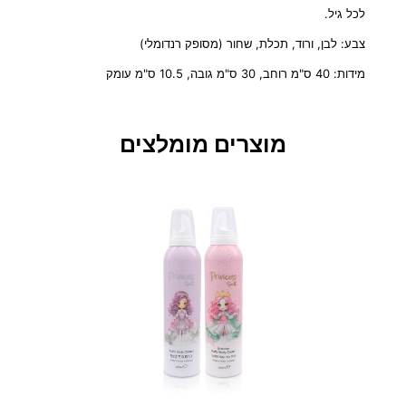
ר
לכל גיל.
/
צבע: לבן, ורוד, תכלת, שחור (מסופק רנדומלי)
א
ח
מידות: 40 ס"מ רוחב, 30 ס"מ גובה, 10.5 ס"מ עומק
ס
ו
ן
מוצרים מומלצים
ש
ק
ו
ף
–
ת
א
א
ח
ד
–
מ
י