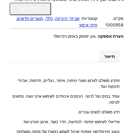
כ
הוספה לסל
מ
מק"ט:
קטגוריות:
אביזרי היגיינה
, 
כללי
, 
מוצרים חדשים
, 
ו
1000958
תיקי איפור
ת
ש
הערת אספקה
:
גוון יסופק באופן רנדומלי
ל
X
L
תיאור
ת
י
ק
ר
פתרון מושלם לארגון מוצרי טיפוח, איפור, נעליים, תרופות, אביזרי
ח
תינוקות ועוד.
צ
עמיד במים וקל לניקוי. רוכסנים איכותיים לשימוש ארוך טווח. מתאים
ה
לטיסה.
/
א
תיק מושלם לנשים וגברים.
י
אידיאלי לשימוש יומיומי: לנסיעות, חדר כושר, ארגון הארון ועוד.
פ
ו
עיצוב מינימליסטי אופנתי שיכול לשמש כמארז של מתנה מושלמת