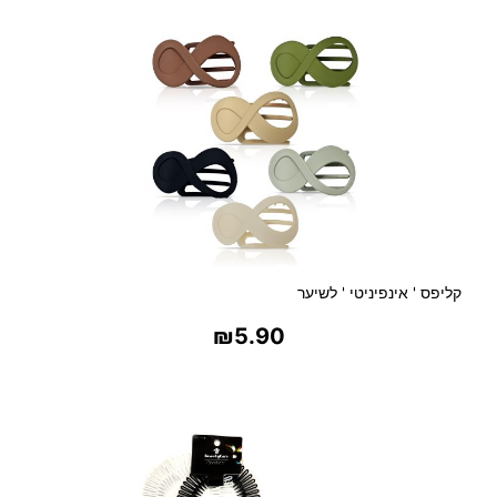
קליפס ' אינפיניטי ' לשיער
₪
5.90
בחר אפשרויות