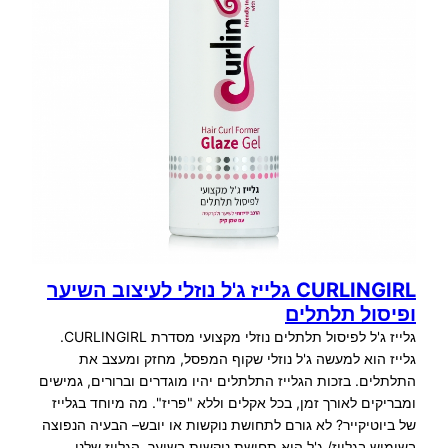
CURLINGIRL גלייז ג'ל נוזלי לעיצוב השיער
ופיסול תלתלים
גלייז ג'ל לפיסול תלתלים נוזלי מקצועי מסדרת CURLINGIRL.
גלייז הוא למעשה ג'ל נוזלי שקוף המפסל, מחזק ומעצב את
התלתלים. בזכות הגלייז התלתלים יהיו מוגדרים וברורים, גמישים
ומבריקים לאורך זמן, בכל אקלים וללא "פריז". מה מיוחד בגלייז
של ביוטיקייר? לא גורם לתחושת נוקשות או יובש– הבעיה הנפוצה
בשימוש בגלייז/ ג'ל היא תחושת נוקשות בשיער. הגלייז שלנו…