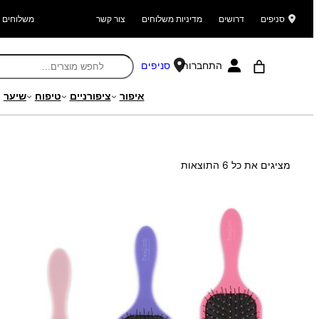
סניפים
דרושים
מדיניות משלוחים
צור קשר
משלוחים ל
התחברות
סניפים
איפור
ציפורניים
טיפוח
שיער
עמוד הבית
/ מוצר Search Weight / 100.00
ממוין
מציגים את כל ⁦6⁩ התוצאות
לפי
הפריט
העדכני
ביותר