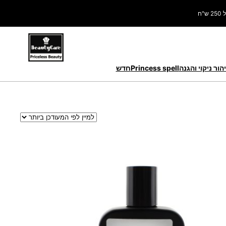
ח
הור ניקוי והגנה
Princess spell
חדש