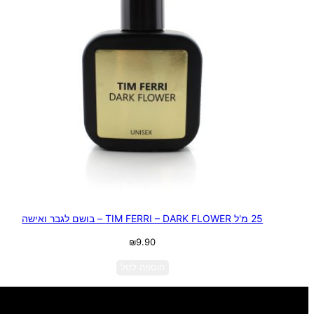
25 מ'ל TIM FERRI – DARK FLOWER – בושם לגבר ואישה
₪
9.90
הוספה לסל