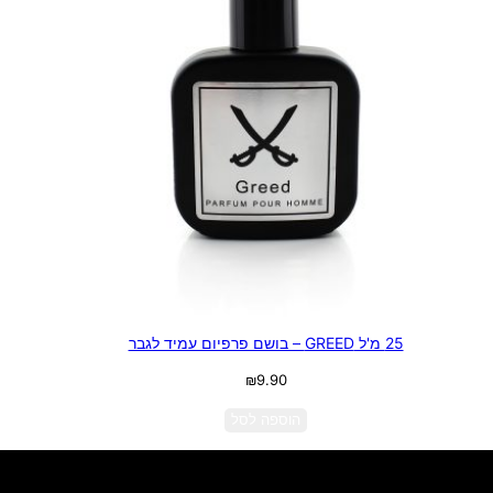
25 מ'ל GREED – בושם פרפיום עמיד לגבר
₪
9.90
הוספה לסל