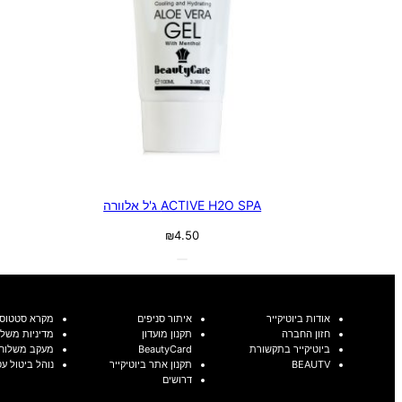
ACTIVE H2O SPA ג'ל אלוורה
₪
4.50
אודות ביוטיקייר
איתור סניפים
מקרא סטטוסי
חזון החברה
תקנון מועדון
מדיניות משלו
ביוטיקייר בתקשורת
BeautyCard
מעקב משלוח
BEAUTV
תקנון אתר ביוטיקייר
נוהל ביטול ע
דרושים