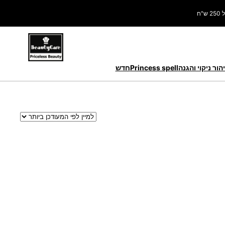
ח
הור ניקוי והגנה
Princess spell
חדש