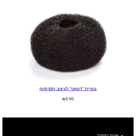
גומיית "דונאט" לעיצוב תסרוקות
₪
3.50
בחר אפשרויות
אודות ביוטיקייר