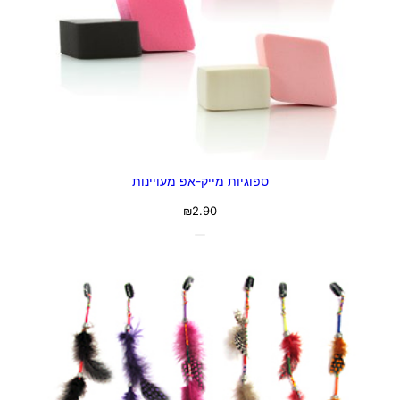
ספוגיות מייק-אפ מעויינות
₪
2.90