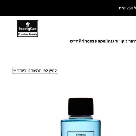
ח
הור ניקוי והגנה
Princess spell
חדש