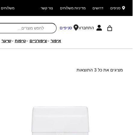
סניפים
דרושים
מדיניות משלוחים
צור קשר
משלוחים ל
התחברות
סניפים
איפור
ציפורניים
טיפוח
שיער
עמוד הבית
/ מוצר Search Weight / 146.00
ממוין
מציגים את כל ⁦3⁩ התוצאות
לפי
הפריט
העדכני
ביותר