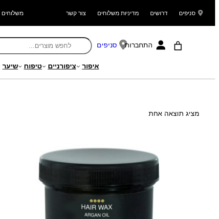
סניפים
דרושים
מדיניות משלוחים
צור קשר
משלוחים ל
התחברות
סניפים
איפור
ציפורניים
טיפוח
שיער
עמוד הבית
/ מוצר Search Weight / 154
מציג תוצאה אחת