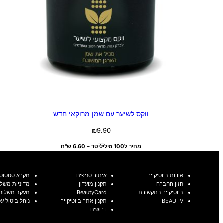
ווקס לשיער עם שמן מרוקאי חדש
₪
9.90
מחיר ל100 מיליליטר – 6.60 ש"ח
אודות ביוטיקייר
איתור סניפים
מקרא סטטוסי
חזון החברה
תקנון מועדון
מדיניות משלו
ביוטיקייר בתקשורת
BeautyCard
מעקב משלוח
BEAUTV
תקנון אתר ביוטיקייר
נוהל ביטול ע
דרושים