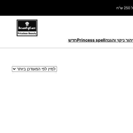
ח
הור ניקוי והגנה
Princess spell
חדש