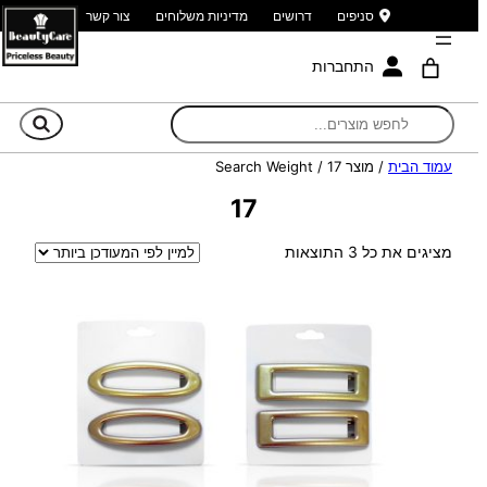
סניפים
דרושים
מדיניות משלוחים
צור קשר
התחברות
חי
עמוד הבית
/ מוצר Search Weight / 17
17
ממוין
מציגים את כל ⁦3⁩ התוצאות
לפי
הפריט
העדכני
ביותר