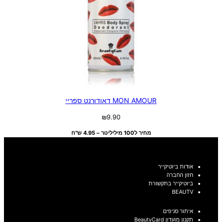
MON AMOUR דאודורנט ספריי
₪
9.90
מחיר ל100 מיליליטר – 4.95 ש"ח
אודות ביוטיקייר
חזון החברה
ביוטיקייר בתקשורת
BEAUTV
איתור סניפים
תקנון מועדון BeautyCard