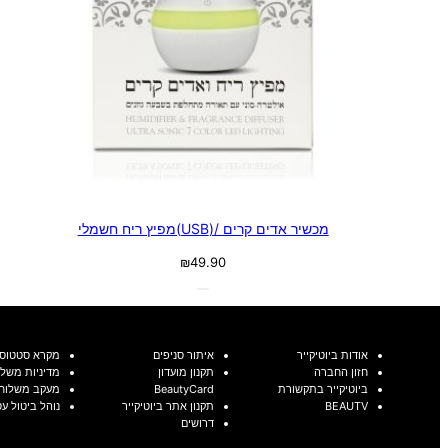
מכשיר אדים קרים /(USB)מפיץ ריח חשמלי
₪
49.90
אודות ביוטיקייר
איתור סניפים
מקרא סטטוסי
חזון החברה
תקנון מועדון
מדיניות משלו
ביוטיקייר בתקשורת
BeautyCard
מעקב משלוח
BEAUTV
תקנון אתר ביוטיקייר
נוהל ביטול ע
דרושים