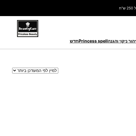
ח
הור ניקוי והגנה
Princess spell
חדש