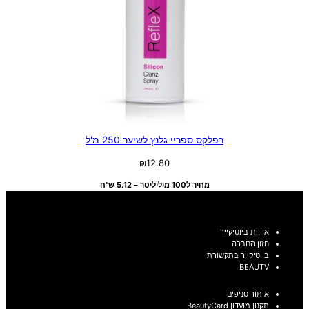
רפלקס ספריי גלנץ לשיער 250 מ'ל
₪
12.80
מחיר ל100 מיליליטר – 5.12 ש"ח
אודות ביוטיקייר
חזון החברה
ביוטיקייר בתקשורת
BEAUTV
איתור סניפים
תקנון מועדון BeautyCard