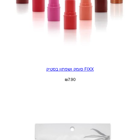
FIXX סומק ושפתון בסטיק
₪
7.90
בחר אפשרויות