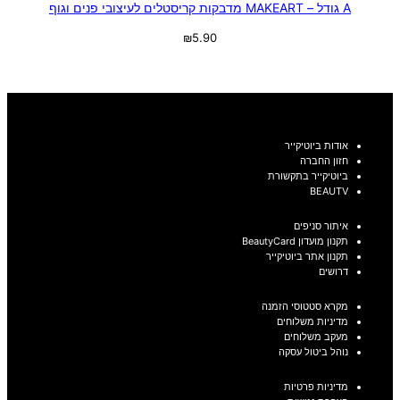
A גודל – MAKEART מדבקות קריסטלים לעיצובי פנים וגוף
₪
5.90
בחר אפשרויות
אודות ביוטיקייר
חזון החברה
ביוטיקייר בתקשורת
BEAUTV
איתור סניפים
תקנון מועדון BeautyCard
תקנון אתר ביוטיקייר
דרושים
מקרא סטטוסי הזמנה
מדיניות משלוחים
מעקב משלוחים
נוהל ביטול עסקה
מדיניות פרטיות