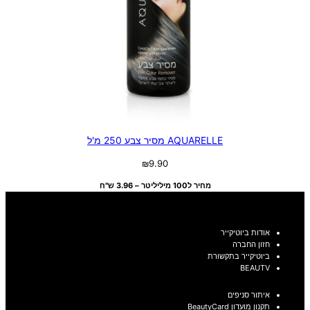
AQUARELLE מסיר צבע 250 מ'ל
₪
9.90
מחיר ל100 מיליליטר – 3.96 ש"ח
אודות ביוטיקייר
חזון החברה
ביוטיקייר בתקשורת
BEAUTV
איתור סניפים
תקנון מועדון BeautyCard