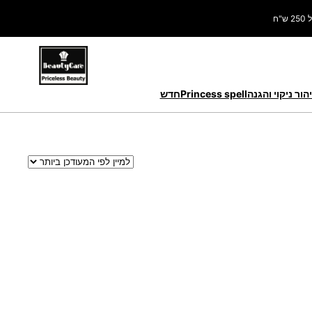
ח
הור ניקוי והגנה
Princess spell
חדש