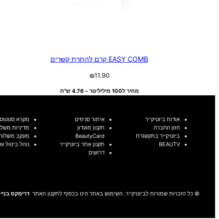
EASY COMB קרם להתרת קשרים
₪
11.90
מחיר ל100 מיליליטר – 4.76 ש"ח
אודות ביוטיקייר
איתור סניפים
מקרא סטטוסי
חזון החברה
תקנון מועדון
מדיניות משלו
ביוטיקייר בתקשורת
BeautyCard
מעקב משלוח
BEAUTV
תקנון אתר ביוטיקייר
נוהל ביטול ע
דרושים
© כל הזכויות שמורות לביוטיקייר. השימוש באתר הינו בכפוף לתקנון האתר
דרימקס בניית