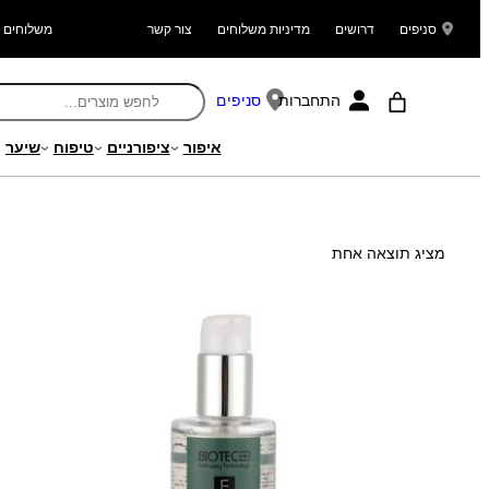
סניפים
דרושים
מדיניות משלוחים
צור קשר
משלוחים ל
התחברות
סניפים
איפור
ציפורניים
טיפוח
שיער
עמוד הבית
/ מוצר Search Weight / 292
מציג תוצאה אחת