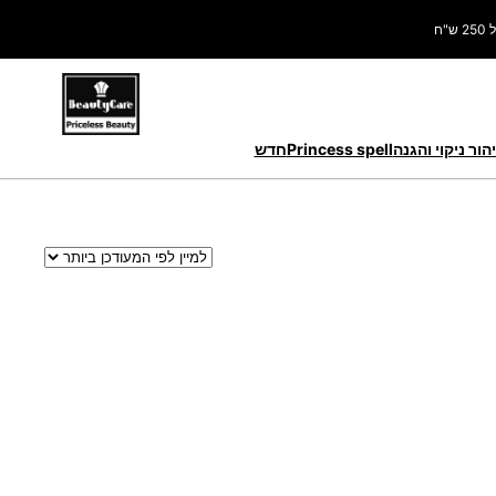
ח
הור ניקוי והגנה
Princess spell
חדש