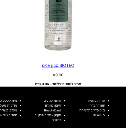
BIOTEC סבון פנים
₪
9.90
מחיר ל100 מיליליטר – 3.96 ש"ח
אודות ביוטיקייר
איתור סניפים
מקרא סטטוסי
חזון החברה
תקנון מועדון
מדיניות משלו
ביוטיקייר בתקשורת
BeautyCard
מעקב משלוח
BEAUTV
תקנון אתר ביוטיקייר
נוהל ביטול ע
דרושים