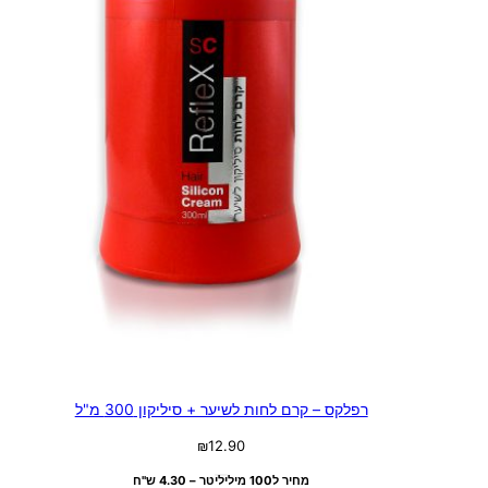
רפלקס – קרם לחות לשיער + סיליקון 300 מ"ל
₪
12.90
מחיר ל100 מיליליטר – 4.30 ש"ח