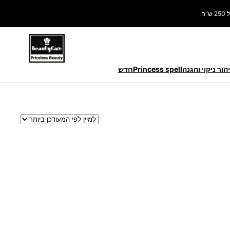
ח
הור ניקוי והגנה
Princess spell
חדש