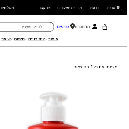
סניפים
דרושים
מדיניות משלוחים
צור קשר
משלוחים ל
התחברות
סניפים
איפור
ציפורניים
טיפוח
שיער
עמוד הבית
/ מוצר Search Weight / 308
ממוין
מציגים את כל ⁦2⁩ התוצאות
לפי
הפריט
העדכני
ביותר