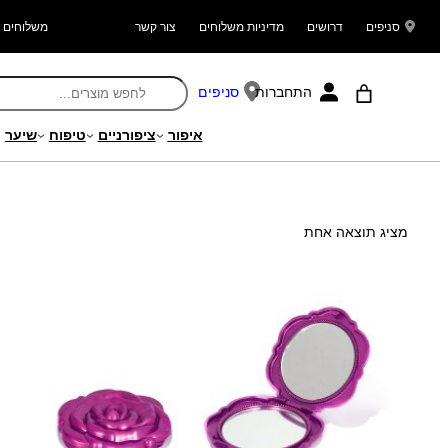
סניפים
דרושים
מדיניות משלוחים
צור קשר
משלוחים ל
התחברות
סניפים
איפור
ציפורניים
טיפוח
שיער
עמוד הבית
/ מוצר Search Weight / 33.00
מציג תוצאה אחת