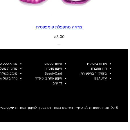
מראה מתקפלת קומפקטית
₪
3.00
אודות ביוטיקייר
איתור סניפים
מקרא סטטוסי
חזון החברה
תקנון מועדון
מדיניות משלו
ביוטיקייר בתקשורת
BeautyCard
מעקב משלוח
BEAUTV
תקנון אתר ביוטיקייר
נוהל ביטול ע
דרושים
© כל הזכויות שמורות לביוטיקייר. השימוש באתר הינו בכפוף לתקנון האתר
דרימקס בניית