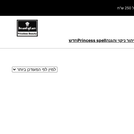
ח
הור ניקוי והגנה
Princess spell
חדש